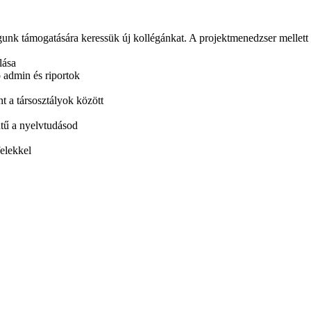
nk támogatására keressük új kollégánkat. A projektmenedzser mellett a
lása
 admin és riportok
t a társosztályok között
ntű a nyelvtudásod
elekkel