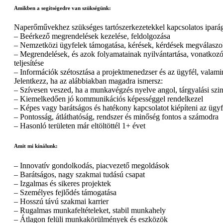
Amikben a segítségedre van szükségünk:
Naperőművekhez szükséges tartószerkezetekkel kapcsolatos iparágu
– Beérkező megrendelések kezelése, feldolgozása
– Nemzetközi ügyfelek támogatása, kérések, kérdések megválaszo
– Megrendelések, és azok folyamatainak nyilvántartása, vonatkozó
teljesítése
– Információk szétosztása a projektmenedzser és az ügyfél, valamin
Jelentkezz, ha az alábbiakban magadra ismersz:
– Szívesen veszed, ha a munkavégzés nyelve angol, tárgyalási szi
– Kiemelkedően jó kommunikációs képességgel rendelkezel
– Képes vagy barátságos és hatékony kapcsolatot kiépíteni az ügyf
– Pontosság, átláthatóság, rendszer és minőség fontos a számodra
– Hasonló területen már eltöltöttél 1+ évet
Amit mi kínálunk:
– Innovatív gondolkodás, piacvezető megoldások
– Barátságos, nagy szakmai tudású csapat
– Izgalmas és sikeres projektek
– Személyes fejlődés támogatása
– Hosszú távú szakmai karrier
– Rugalmas munkafeltételeket, stabil munkahely
– Átlagon felüli munkakörülmények és eszközök