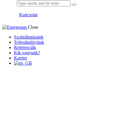
Kapcsolat
Close
Szolgáltatásaink
Teljesítményünk
Referenciák
Kik vagyunk?
Karrier