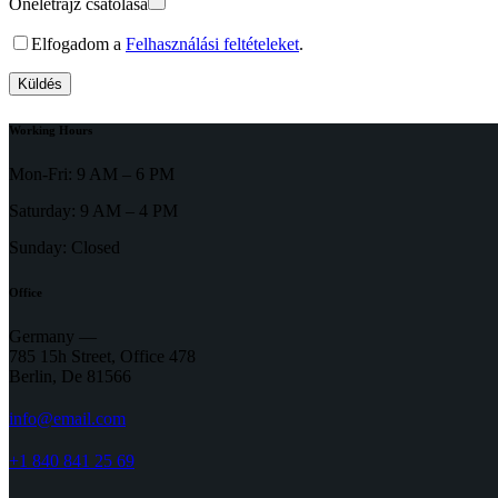
Önéletrajz csatolása
Elfogadom a
Felhasználási feltételeket
.
Working Hours
Mon-Fri: 9 AM – 6 PM
Saturday: 9 AM – 4 PM
Sunday: Closed
Office
Germany —
785 15h Street, Office 478
Berlin, De 81566
info@email.com
+1 840 841 25 69